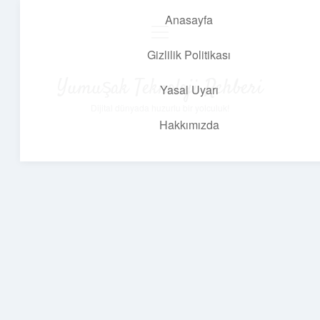
Anasayfa
menüyü
aç
Gizlilik Politikası
Yumuşak Teknoloji Rehberi
Yasal Uyarı
Dijital dünyada huzurlu bir yolculuk!
Hakkımızda