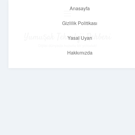
Anasayfa
menüyü
aç
Gizlilik Politikası
Yumuşak Teknoloji Rehberi
Yasal Uyarı
Dijital dünyada huzurlu bir yolculuk!
Hakkımızda