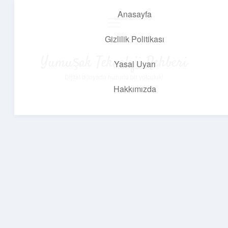
Anasayfa
menüyü
aç
Gizlilik Politikası
Yumuşak Teknoloji Rehberi
Yasal Uyarı
Dijital dünyada huzurlu bir yolculuk!
Hakkımızda