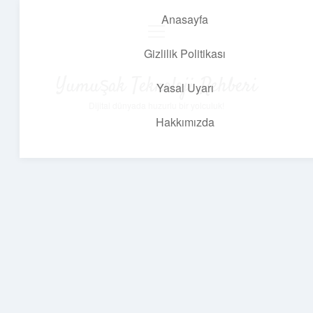
Anasayfa
menüyü
aç
Gizlilik Politikası
Yumuşak Teknoloji Rehberi
Yasal Uyarı
Dijital dünyada huzurlu bir yolculuk!
Hakkımızda