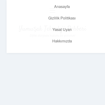
Anasayfa
menüyü
aç
Gizlilik Politikası
Yumuşak Teknoloji Rehberi
Yasal Uyarı
Dijital dünyada huzurlu bir yolculuk!
Hakkımızda