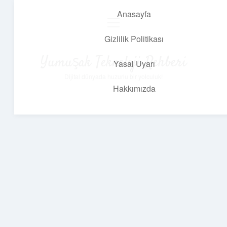
Anasayfa
menüyü
aç
Gizlilik Politikası
Yumuşak Teknoloji Rehberi
Yasal Uyarı
Dijital dünyada huzurlu bir yolculuk!
Hakkımızda