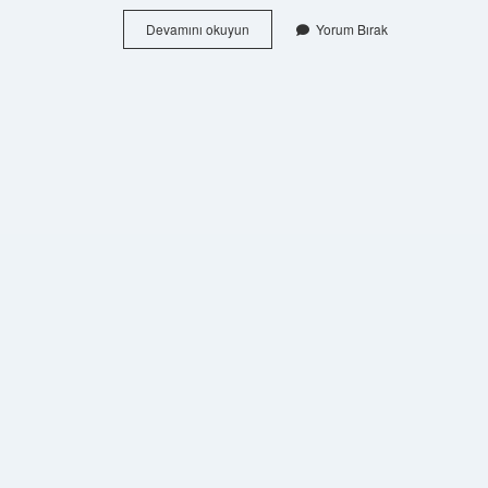
Ebu
Devamını okuyun
Yorum Bırak
Hanife
Maturidi
Mi