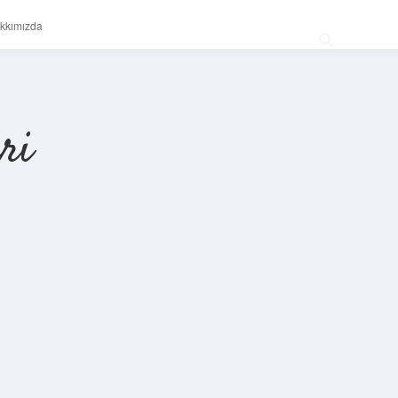
kkımızda
ri
Sidebar
betexper