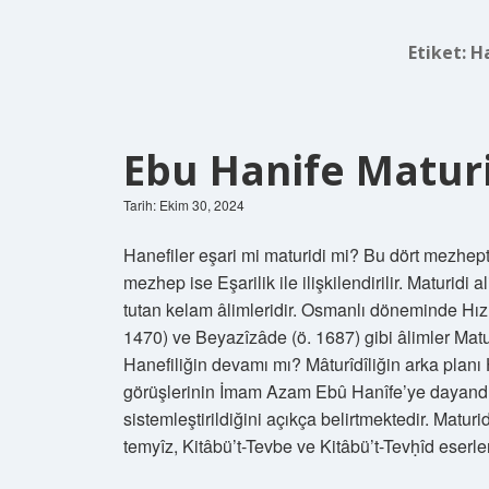
Etiket:
H
Ebu Hanife Maturi
Tarih: Ekim 30, 2024
Hanefiler eşari mi maturidi mi? Bu dört mezhepte
mezhep ise Eşarilik ile ilişkilendirilir. Maturidi 
tutan kelam âlimleridir. Osmanlı döneminde Hızı
1470) ve Beyazîzâde (ö. 1687) gibi âlimler Matur
Hanefiliğin devamı mı? Mâturîdîliğin arka planı H
görüşlerinin İmam Azam Ebû Hanîfe’ye dayandığın
sistemleştirildiğini açıkça belirtmektedir. Matur
temyîz, Kitâbü’t-Tevbe ve Kitâbü’t-Tevḥîd eserl