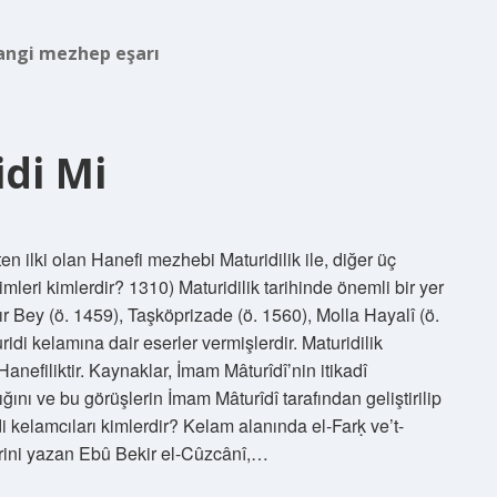
angi mezhep eşarı
di Mi
n ilki olan Hanefi mezhebi Maturidilik ile, diğer üç
alimleri kimlerdir? 1310) Maturidilik tarihinde önemli bir yer
r Bey (ö. 1459), Taşköprizade (ö. 1560), Molla Hayalî (ö.
idi kelamına dair eserler vermişlerdir. Maturidilik
anefiliktir. Kaynaklar, İmam Mâturîdî’nin itikadî
ı ve bu görüşlerin İmam Mâturîdî tarafından geliştirilip
idi kelamcıları kimlerdir? Kelam alanında el-Farḳ ve’t-
erini yazan Ebû Bekir el-Cûzcânî,…