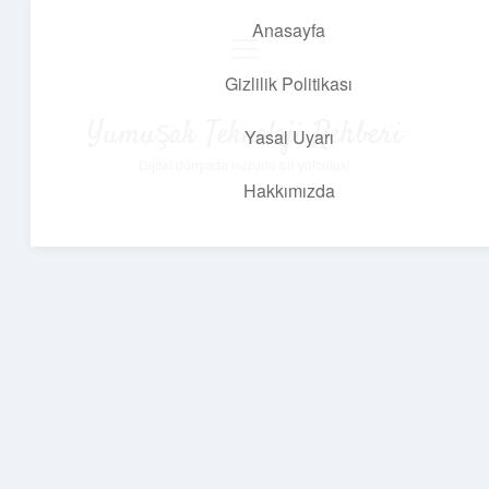
Anasayfa
menüyü
aç
Gizlilik Politikası
Yumuşak Teknoloji Rehberi
Yasal Uyarı
Dijital dünyada huzurlu bir yolculuk!
Hakkımızda