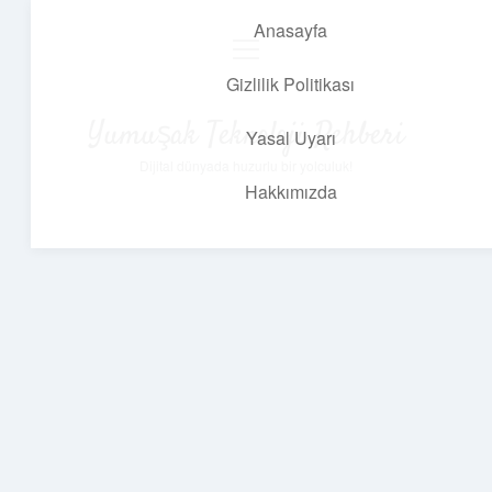
Anasayfa
menüyü
aç
Gizlilik Politikası
Yumuşak Teknoloji Rehberi
Yasal Uyarı
Dijital dünyada huzurlu bir yolculuk!
Hakkımızda