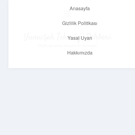
Anasayfa
menüyü
aç
Gizlilik Politikası
Yumuşak Teknoloji Rehberi
Yasal Uyarı
Dijital dünyada huzurlu bir yolculuk!
Hakkımızda