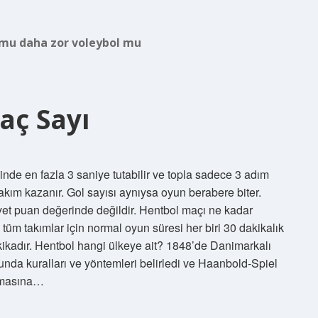
mu daha zor voleybol mu
aç Sayı
linde en fazla 3 saniye tutabilir ve topla sadece 3 adım
takım kazanır. Gol sayısı aynıysa oyun berabere biter.
yet puan değerinde değildir. Hentbol maçı ne kadar
tüm takımlar için normal oyun süresi her biri 30 dakikalık
akikadır. Hentbol hangi ülkeye ait? 1848’de Danimarkalı
unda kuralları ve yöntemleri belirledi ve Haanbold-Spiel
anmasına…