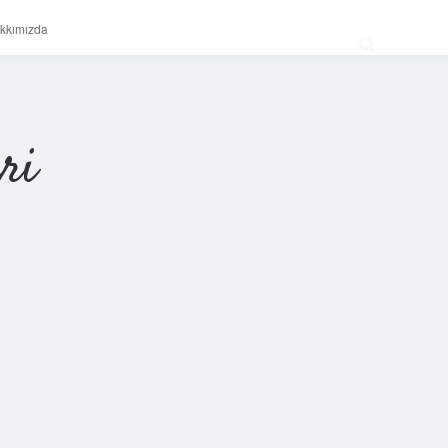
kkımızda
ri
Sidebar
betexper