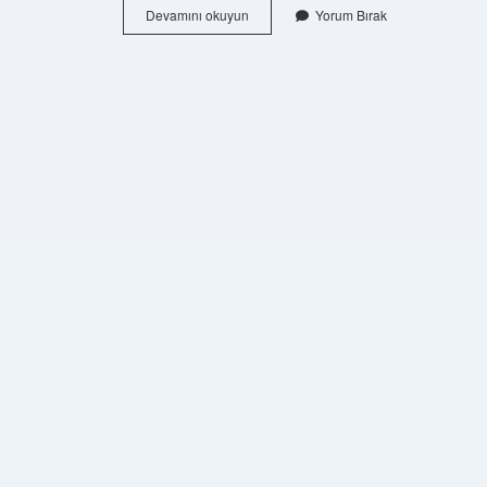
Hentbol
Devamını okuyun
Yorum Bırak
Her
Gol
Kaç
Sayı