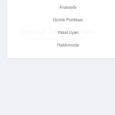
Anasayfa
menüyü
aç
Gizlilik Politikası
Yumuşak Teknoloji Rehberi
Yasal Uyarı
Dijital dünyada huzurlu bir yolculuk!
Hakkımızda