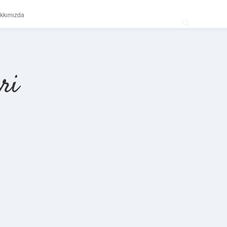
kkımızda
ri
Sidebar
betexper