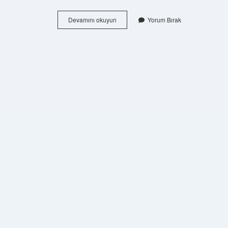
Kişilik
Devamını okuyun
Yorum Bırak
Özellikleri
Genetik
Mi