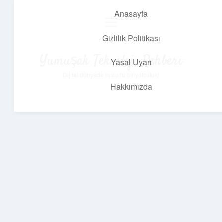
Anasayfa
menüyü
aç
Gizlilik Politikası
Yumuşak Teknoloji Rehberi
Yasal Uyarı
Dijital dünyada huzurlu bir yolculuk!
Hakkımızda