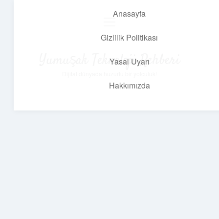
Anasayfa
menüyü
aç
Gizlilik Politikası
Yumuşak Teknoloji Rehberi
Yasal Uyarı
Dijital dünyada huzurlu bir yolculuk!
Hakkımızda