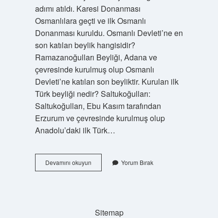
adımı atıldı. Karesi Donanması
Osmanlılara geçti ve ilk Osmanlı
Donanması kuruldu. Osmanlı Devleti’ne en
son katılan beylik hangisidir?
Ramazanoğulları Beyliği, Adana ve
çevresinde kurulmuş olup Osmanlı
Devleti’ne katılan son beyliktir. Kurulan ilk
Türk beyliği nedir? Saltukoğulları:
Saltukoğulları, Ebu Kasım tarafından
Erzurum ve çevresinde kurulmuş olup
Anadolu’daki ilk Türk…
Osmanlı
Devamını okuyun
Yorum Bırak
Devletine
Katılan
Ilk
Türk
Beyliği
Sitemap
Kimdir