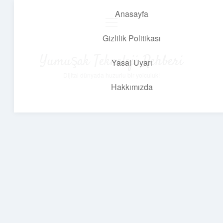
Anasayfa
menüyü
aç
Gizlilik Politikası
Yumuşak Teknoloji Rehberi
Yasal Uyarı
Dijital dünyada huzurlu bir yolculuk!
Hakkımızda