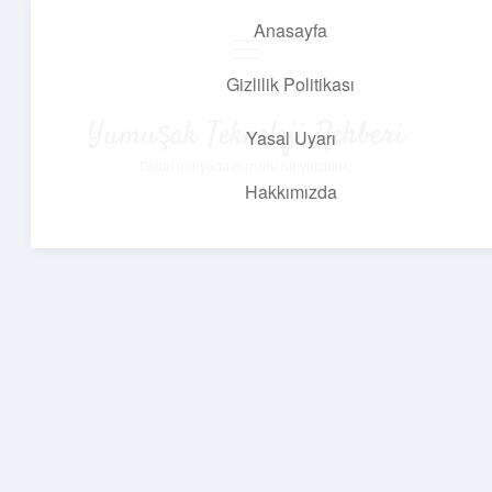
Anasayfa
menüyü
aç
Gizlilik Politikası
Yumuşak Teknoloji Rehberi
Yasal Uyarı
Dijital dünyada huzurlu bir yolculuk!
Hakkımızda