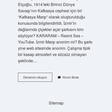
Elçoğlu, 1914’teki Birinci Dünya
Savaşı’nın Kafkasya cephesi için bir
“Kafkasya Marşı” olarak oluşturulduğu
konusunda bilgilendirildi. İzmir’in
dağlarında çiçekler açar şarkısını kim
söylüyor? KARARAM – Resmi Ses –
YouTube. İzmir Marşı anonim mi? Bu şarkı
yine web sitesinde anonim. Çalışma tipik
bir kasap atmosferi ve sözsüz olmayan
şeklinde…
Kafkasya
Devamını okuyun
Yorum Bırak
Marşı
Kime
Yazıldı
Sitemap