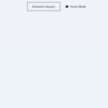
İZotop
Devamını okuyun
Yorum Bırak
Malzeme
Nedir