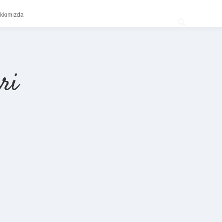
kkımızda
ri
Sidebar
betexper