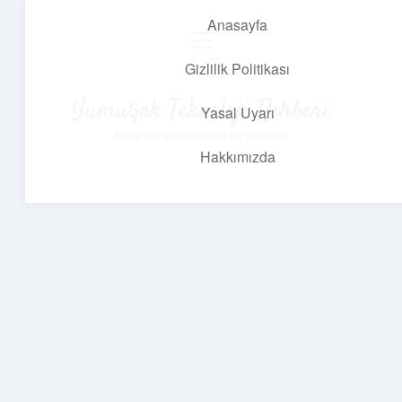
Anasayfa
menüyü
aç
Gizlilik Politikası
Yumuşak Teknoloji Rehberi
Yasal Uyarı
Dijital dünyada huzurlu bir yolculuk!
Hakkımızda