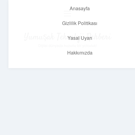
Anasayfa
menüyü
aç
Gizlilik Politikası
Yumuşak Teknoloji Rehberi
Yasal Uyarı
Dijital dünyada huzurlu bir yolculuk!
Hakkımızda