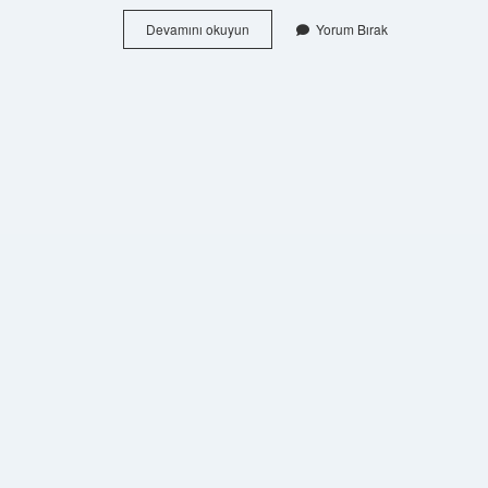
Çıntar
Devamını okuyun
Yorum Bırak
Buzluğa
Atılır
Mı