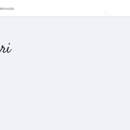
kkımızda
ri
Sidebar
betexper