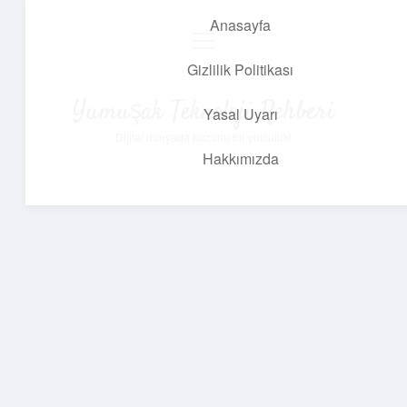
Anasayfa
menüyü
aç
Gizlilik Politikası
Yumuşak Teknoloji Rehberi
Yasal Uyarı
Dijital dünyada huzurlu bir yolculuk!
Hakkımızda