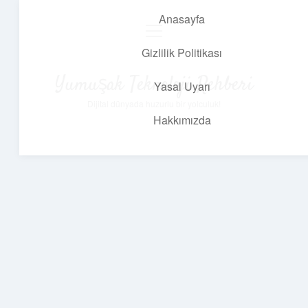
Anasayfa
menüyü
aç
Gizlilik Politikası
Yumuşak Teknoloji Rehberi
Yasal Uyarı
Dijital dünyada huzurlu bir yolculuk!
Hakkımızda