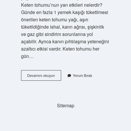
Keten tohumu’nun yan etkileri nelerdir?
Günde en fazla 1 yemek kaşığı tüketilmesi
önerilen keten tohumu yağı, aşırı
tüketildiğinde ishal, karın ağrısı, şişkinlik
ve gaz gibi sindirim sorunlarına yol
açabilir. Ayrıca kanın pıhtılaşma yeteneğini
azaltıcı etkisi vardır. Keten tohumu her
gün…
Keten
Devamını okuyun
Yorum Bırak
Tohumu
Fazla
Yiyince
Ne
Olur
Sitemap