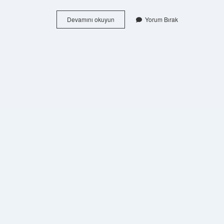
Kırıkkale
Devamını okuyun
Yorum Bırak
Soyu
Nereden
Gelir