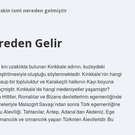
eskin ismi nereden gelmiştir
reden Gelir
3 km uzaklıkta bulunan Kırıkkale adının, kuzeydeki
rleştirilmesiyle oluştuğu söylenmektedir. Kırıkkale’nin hangi
p bir topluluktur ve Karakeçili halkının Kayı boyuna
çmiştir. Kırıkkale’de hangi medeniyetler yaşamıştır?
ca Hititler, Romalılar ve Bizans devletlerinin egemenliğinde
meleriyle Malazgirt Savaşı’ndan sonra Türk egemenliğine
u Aleviliği. Tahtacılar, Antep, Adana’dan Akdeniz, Ege
rmancılık ve ormancılık yapan Türkmen Alevileridir. Bu