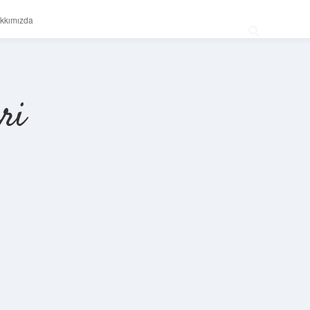
kkımızda
ri
Sidebar
betexper