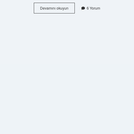
Kısmi
Devamını okuyun
6 Yorum
Bölünme
Hisseyi
Nasıl
Etkiler