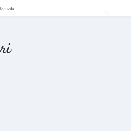
kkımızda
ri
Sidebar
betexper