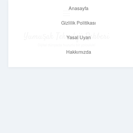
Anasayfa
menüyü
aç
Gizlilik Politikası
Yumuşak Teknoloji Rehberi
Yasal Uyarı
Dijital dünyada huzurlu bir yolculuk!
Hakkımızda