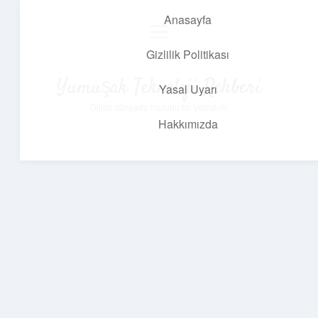
Anasayfa
menüyü
aç
Gizlilik Politikası
Yumuşak Teknoloji Rehberi
Yasal Uyarı
Dijital dünyada huzurlu bir yolculuk!
Hakkımızda