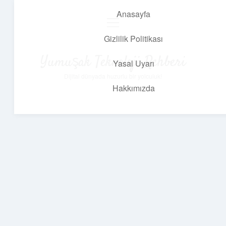
Anasayfa
menüyü
aç
Gizlilik Politikası
Yumuşak Teknoloji Rehberi
Yasal Uyarı
Dijital dünyada huzurlu bir yolculuk!
Hakkımızda