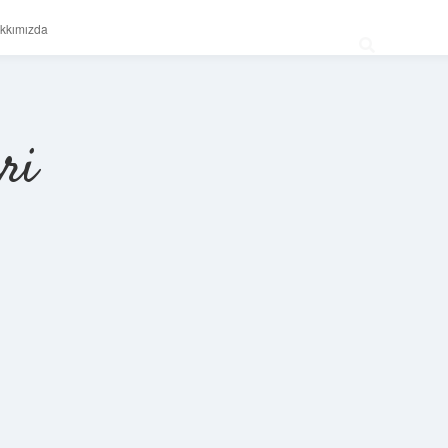
kkımızda
ri
Sidebar
betexper