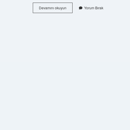
Hangi
Devamını okuyun
Yorum Bırak
Ilimiz
Böreği
Ile
Meşhurdur