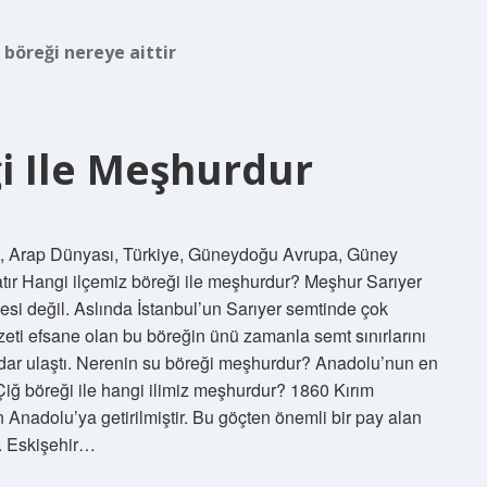
 böreği nereye aittir
ği Ile Meşhurdur
nt, Arap Dünyası, Türkiye, Güneydoğu Avrupa, Güney
ır Hangi ilçemiz böreği ile meşhurdur? Meşhur Sarıyer
nesi değil. Aslında İstanbul’un Sarıyer semtinde çok
Lezzeti efsane olan bu böreğin ünü zamanla semt sınırlarını
kadar ulaştı. Nerenin su böreği meşhurdur? Anadolu’nun en
 Çiğ böreği ile hangi ilimiz meşhurdur? 1860 Kırım
n Anadolu’ya getirilmiştir. Bu göçten önemli bir pay alan
r. Eskişehir…