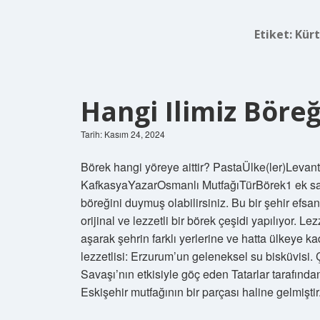
Etiket:
Kürt
Hangi Ilimiz Böre
Tarih: Kasım 24, 2024
Börek hangi yöreye aittir? PastaÜlke(ler)Leva
KafkasyaYazarOsmanlı MutfağıTürBörek1 ek sat
böreğini duymuş olabilirsiniz. Bu bir şehir efsa
orijinal ve lezzetli bir börek çeşidi yapılıyor. 
aşarak şehrin farklı yerlerine ve hatta ülkeye 
lezzetlisi: Erzurum’un geleneksel su bisküvisi.
Savaşı’nın etkisiyle göç eden Tatarlar tarafında
Eskişehir mutfağının bir parçası haline gelmişti