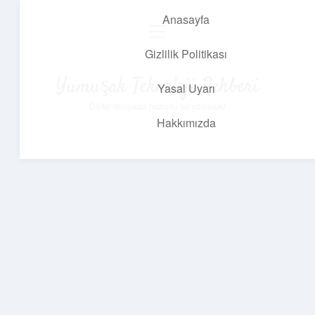
Anasayfa
menüyü
aç
Gizlilik Politikası
Yumuşak Teknoloji Rehberi
Yasal Uyarı
Dijital dünyada huzurlu bir yolculuk!
Hakkımızda