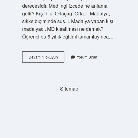
derecesidir. Med ingilizcede ne anlama
gelir? Kış. Tıp, Ortaçağ, Orta. I. Madalya,
sikke biçiminde süs. I. Madalya yapan kişi;
madalyacı. MD kısaltması ne demek?
Öğrenci bu 6 yıllık eğitimi tamamlayınca…
Med
Devamını okuyun
Yorum Bırak
Neyin
Kısaltması
Tıp
Sitemap