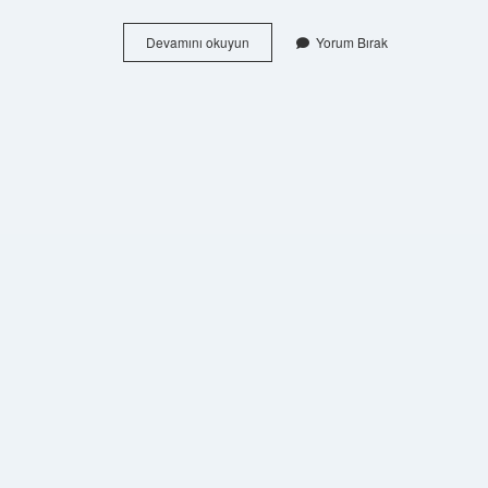
Mikrobiyoloji
Devamını okuyun
Yorum Bırak
Uzmanı
Nasıl
Olunur