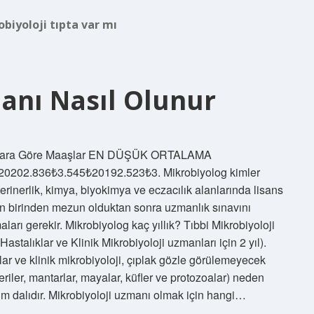
biyoloji tıpta var mı
anı Nasıl Olunur
 Yıllara Göre Maaşlar EN DÜŞÜK ORTALAMA
202.836₺3.545₺20192.523₺3. Mikrobiyolog kimler
terinerlik, kimya, biyokimya ve eczacılık alanlarında lisans
an birinden mezun olduktan sonra uzmanlık sınavını
arı gerekir. Mikrobiyolog kaç yıllık? Tıbbi Mikrobiyoloji
Hastalıklar ve Klinik Mikrobiyoloji uzmanları için 2 yıl).
lar ve klinik mikrobiyoloji, çıplak gözle görülemeyecek
riler, mantarlar, mayalar, küfler ve protozoalar) neden
lim dalıdır. Mikrobiyoloji uzmanı olmak için hangi…