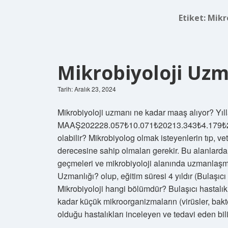
Etiket:
Mikro
Mikrobiyoloji Uzm
Tarih: Aralık 23, 2024
Mikrobiyoloji uzmanı ne kadar maaş alıyor?
MAAŞ202228.057₺10.071₺20213.343₺4.179₺20
olabilir? Mikrobiyolog olmak isteyenlerin tıp, ve
derecesine sahip olmaları gerekir. Bu alanlard
geçmeleri ve mikrobiyoloji alanında uzmanlaşmal
Uzmanlığı? olup, eğitim süresi 4 yıldır (Bulaşıcı 
Mikrobiyoloji hangi bölümdür? Bulaşıcı hastalık
kadar küçük mikroorganizmaların (virüsler, bakte
olduğu hastalıkları inceleyen ve tedavi eden bi