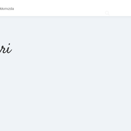
kkımızda
ri
Sidebar
betexper