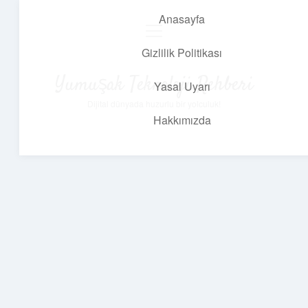
Anasayfa
menüyü
aç
Gizlilik Politikası
Yumuşak Teknoloji Rehberi
Yasal Uyarı
Dijital dünyada huzurlu bir yolculuk!
Hakkımızda