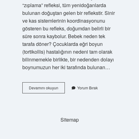
“zıplama” refleksi, tüm yenidoğanlarda
bulunan doğuştan gelen bir reflekstir. Sinir
ve kas sistemlerinin koordinasyonunu
gösteren bu refleks, doğumdan belirli bir
süre sonra kaybolur. Bebek neden tek
tarafa döner? Çocuklarda eğri boyun
(tortikollis) hastalığının nedeni tam olarak
bilinmemekle birlikte, bir nedenden dolayı
boynumuzun her iki tarafında bulunan…
Bebekler
Devamını okuyun
Yorum Bırak
Neden
Sürekli
Başını
Sağa
Sola
Sitemap
Sallar