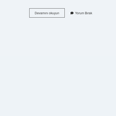
Burundan
Devamını okuyun
Yorum Bırak
Yeterince
Nefes
Almazsak
Ne
Olur