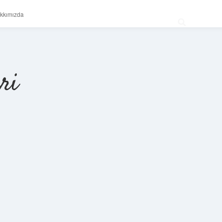
kkımızda
ri
Sidebar
betexper