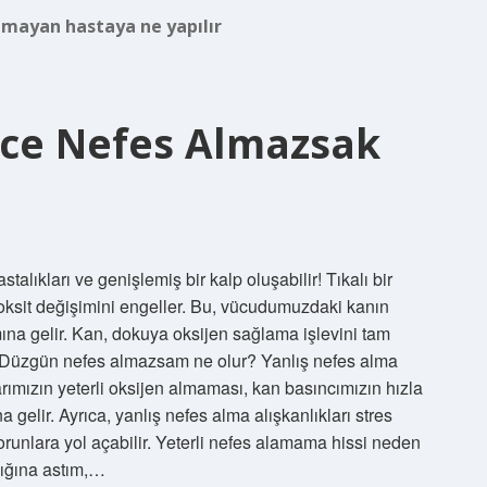
mayan hastaya ne yapılır
ce Nefes Almazsak
lıkları ve genişlemiş bir kalp oluşabilir! Tıkalı bir
ioksit değişimini engeller. Bu, vücudumuzdaki kanın
na gelir. Kan, dokuya oksijen sağlama işlevini tam
r. Düzgün nefes almazsam ne olur? Yanlış nefes alma
larımızın yeterli oksijen almaması, kan basıncımızın hızla
elir. Ayrıca, yanlış nefes alma alışkanlıkları stres
sorunlara yol açabilir. Yeterli nefes alamama hissi neden
lığına astım,…