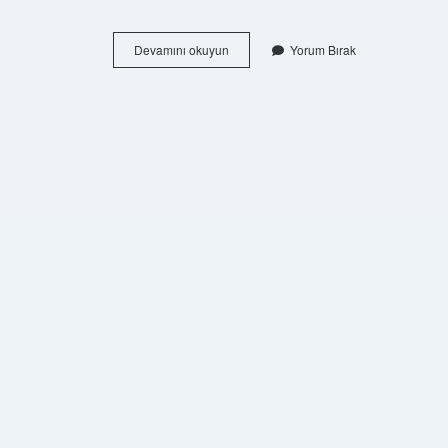
Osmanlı
Devamını okuyun
Yorum Bırak
Devletinde
Demokratikleşme
Hareketleri
Nelerdir