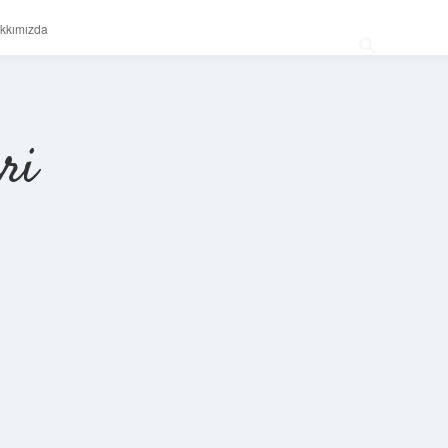
kkımızda
ri
Sidebar
betexper