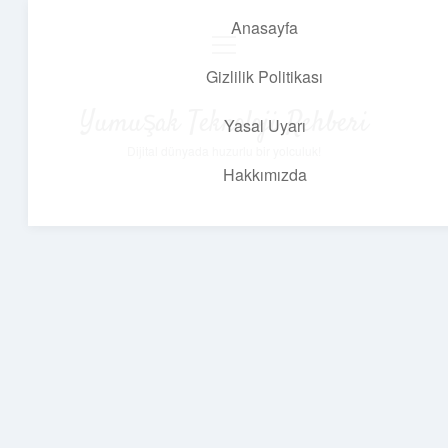
Anasayfa
menüyü
aç
Gizlilik Politikası
Yumuşak Teknoloji Rehberi
Yasal Uyarı
Dijital dünyada huzurlu bir yolculuk!
Hakkımızda