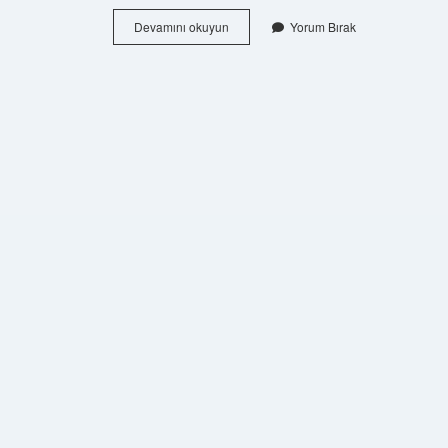
Son
Devamını okuyun
Yorum Bırak
Yeniçeri
Kimdir