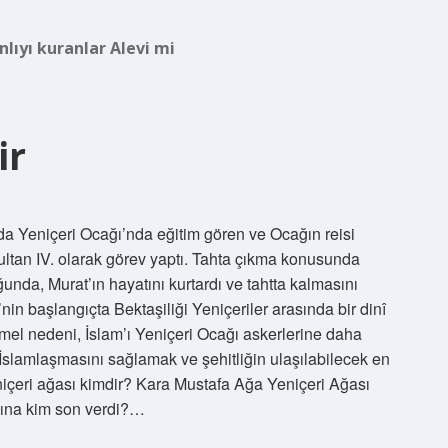
lıyı kuranlar Alevi mi
ir
da Yeniçeri Ocağı’nda eğitim gören ve Ocağın reisi
tan IV. olarak görev yaptı. Tahta çıkma konusunda
ğunda, Murat’ın hayatını kurtardı ve tahtta kalmasını
in başlangıçta Bektaşiliği Yeniçeriler arasında bir dinî
emel nedeni, İslam’ı Yeniçeri Ocağı askerlerine daha
in İslamlaşmasını sağlamak ve şehitliğin ulaşılabilecek en
niçeri ağası kimdir? Kara Mustafa Ağa Yeniçeri Ağası
ğına kim son verdi?…