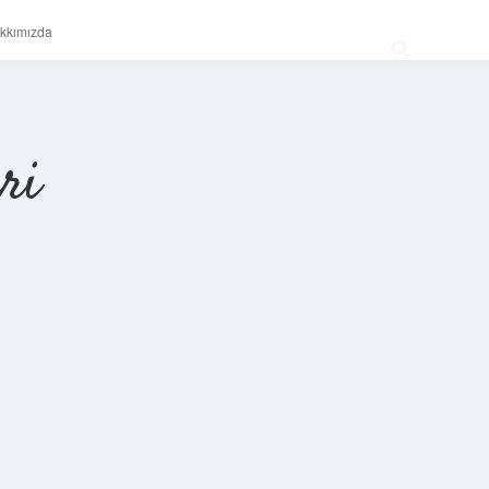
kkımızda
ri
Sidebar
betexper