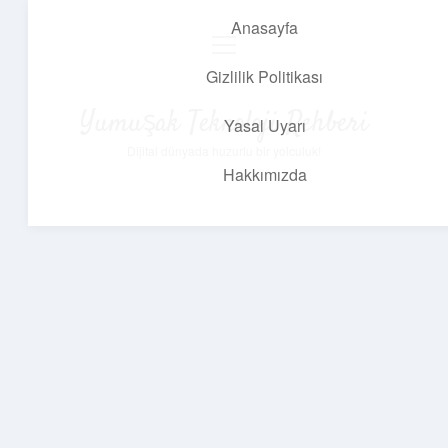
Anasayfa
menüyü
aç
Gizlilik Politikası
Yumuşak Teknoloji Rehberi
Yasal Uyarı
Dijital dünyada huzurlu bir yolculuk!
Hakkımızda