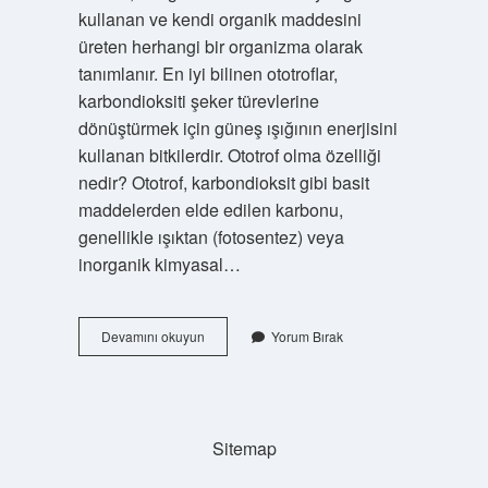
kullanan ve kendi organik maddesini
üreten herhangi bir organizma olarak
tanımlanır. En iyi bilinen ototroflar,
karbondioksiti şeker türevlerine
dönüştürmek için güneş ışığının enerjisini
kullanan bitkilerdir. Ototrof olma özelliği
nedir? Ototrof, karbondioksit gibi basit
maddelerden elde edilen karbonu,
genellikle ışıktan (fotosentez) veya
inorganik kimyasal…
Ototrof
Devamını okuyun
Yorum Bırak
Olduğunu
Nasıl
Anlarız
Sitemap