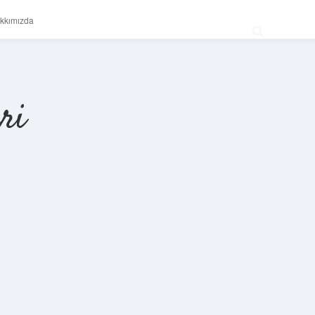
kkımızda
ri
Sidebar
betexper