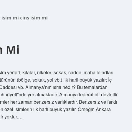
 isim mi cins isim mi
m Mi
im yerleri, kıtalar, ülkeler; sokak, cadde, mahalle adları
rünün (bölge, sokak, yol vb.) ilk harfi büyük yazılır: İç
al Caddesi vb. Almanya’nın ismi nedir? Bu temalardan
uriyeti”nde yer almaktadır. Almanya federal bir devlettir.
imler her zaman benzersiz varlıklardır. Benzersiz ve farklı
en özel isimlerin ilk harfi büyük yazılır. Örneğin Ankara
hir yoktur.…