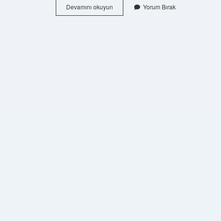
Almanya
Devamını okuyun
Yorum Bırak
Özel
Isim
Mi