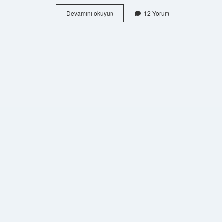
Planlama
Devamını okuyun
12 Yorum
Uzmanı
Ne
Kadar
Maaş
Alır