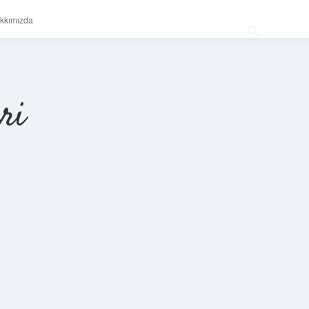
kkımızda
ri
Sidebar
betexper