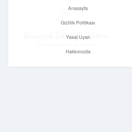
Anasayfa
menüyü
aç
Gizlilik Politikası
Yumuşak Teknoloji Rehberi
Yasal Uyarı
Dijital dünyada huzurlu bir yolculuk!
Hakkımızda