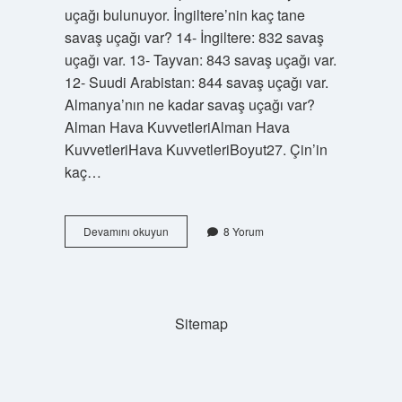
uçağı bulunuyor. İngiltere’nin kaç tane
savaş uçağı var? 14- İngiltere: 832 savaş
uçağı var. 13- Tayvan: 843 savaş uçağı var.
12- Suudi Arabistan: 844 savaş uçağı var.
Almanya’nın ne kadar savaş uçağı var?
Alman Hava KuvvetleriAlman Hava
KuvvetleriHava KuvvetleriBoyut27. Çin’in
kaç…
Amerikada
Devamını okuyun
8 Yorum
Kaç
Tane
Savaş
Uçağı
Var
Sitemap