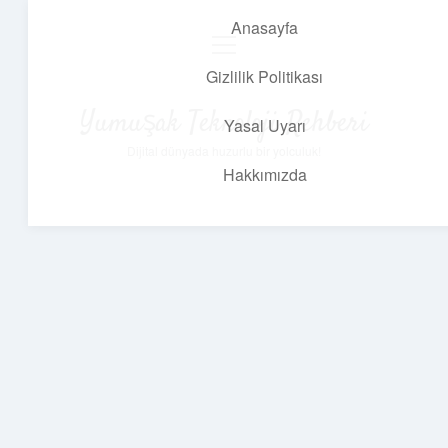
Anasayfa
menüyü
aç
Gizlilik Politikası
Yumuşak Teknoloji Rehberi
Yasal Uyarı
Dijital dünyada huzurlu bir yolculuk!
Hakkımızda