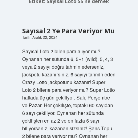
Etiket:
Sayısal Loto SS ne demek
Sayısal 2 Ye Para Veriyor Mu
Tarih: Aralık 22, 2024
Sayısal Loto 2 bilen para alıyor mu?
Oynanan her sütunda 6, 5+1 (wild), 5, 4, 3
veya 2 sayıyı doğru tahmin ederseniz,
jackpotu kazanırsınız. 6 sayıyı tahmin eden
Crazy Lotto jackpotunu kazanır! Süper
Loto 2 bilene para veriyor mu? Super Lotto
haftada üç gün çekiliyor: Salı, Perşembe
ve Pazar. Her çekilişte, toptaki 60 sayıdan
6 sayı çekiliyor. Oynanan her sütunda
çekilişten en az 2 ve en fazla 6 sayı
biliyorsanız, kazanan sizsiniz! Şans Topu
2 bilene para veriyor mu? Oynanan her