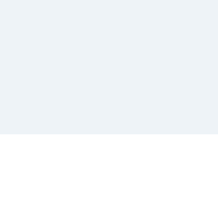
Scrol
to
the
top