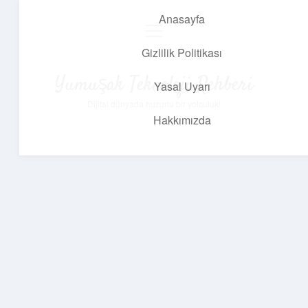
Anasayfa
menüyü
aç
Gizlilik Politikası
Yumuşak Teknoloji Rehberi
Yasal Uyarı
Dijital dünyada huzurlu bir yolculuk!
Hakkımızda