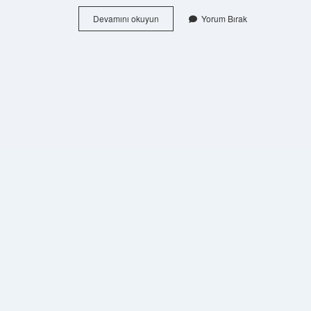
Hasta
Devamını okuyun
Yorum Bırak
Olmamak
Için
Hangi
Vitamin