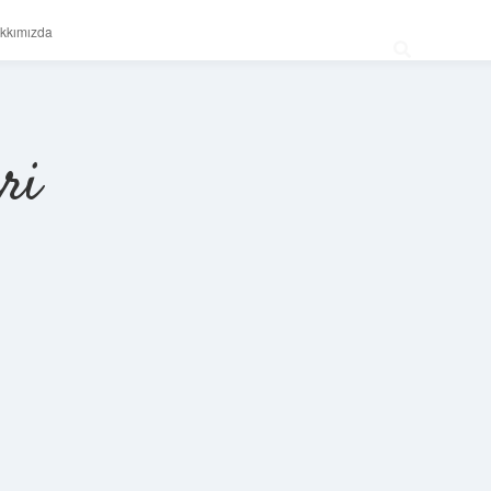
kkımızda
ri
Sidebar
betexper