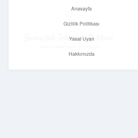
Anasayfa
menüyü
aç
Gizlilik Politikası
Yumuşak Teknoloji Rehberi
Yasal Uyarı
Dijital dünyada huzurlu bir yolculuk!
Hakkımızda