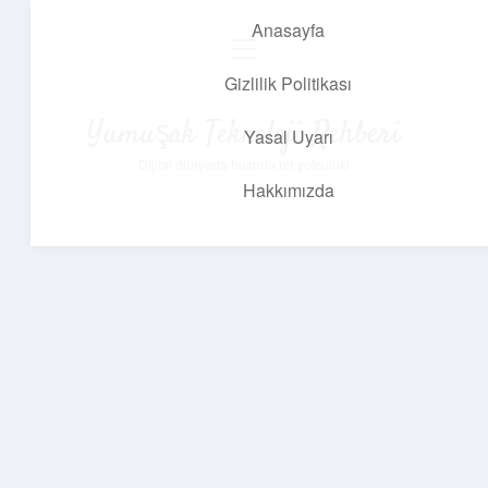
Anasayfa
menüyü
aç
Gizlilik Politikası
Yumuşak Teknoloji Rehberi
Yasal Uyarı
Dijital dünyada huzurlu bir yolculuk!
Hakkımızda