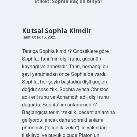
Etiket:
Sophia kaç dil biliyor
Kutsal Sophia Kimdir
Tarih: Ocak 16, 2025
Tanrıça Sophia kimdir? Gnostiklere göre
Sophia, Tanrı’nın dişil ruhu, gücünün
kaynağı ve annesidir. Tanrı, herhangi bir
şeyi yaratmadan önce Sophia’da vardı.
Sophia, her şeyin başladığı dişil güçten
doğdu: sessizlik. Sophia ayrıca Christos
adlı eril ruhu ve Achamoth adlı dişil ruhu
doğurdu. Sophia’nın anlamı nedir?
Başlangıçta terim “zekilik, beceri” anlamına
geliyordu, ancak daha sonraki anlamı
phronesis (“bilgelik, zekâ”) ile yakından
ilişkiliydi ve büyük ölçüde Platon’un