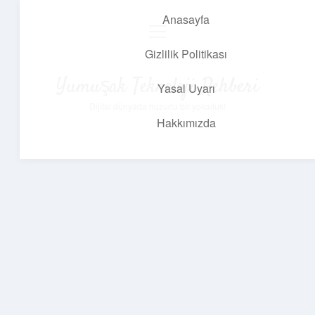
Anasayfa
menüyü
aç
Gizlilik Politikası
Yumuşak Teknoloji Rehberi
Yasal Uyarı
Dijital dünyada huzurlu bir yolculuk!
Hakkımızda