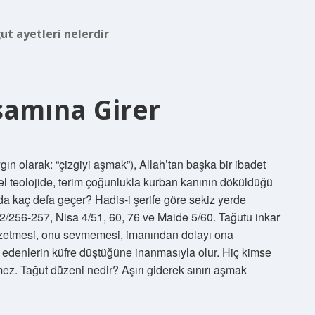
ut ayetleri nelerdir
samına Girer
sel teolojide, terim çoğunlukla kurban kanının döküldüğü
’da kaç defa geçer? Hadis-i şerife göre sekiz yerde
/256-257, Nisa 4/51, 60, 76 ve Maide 5/60. Tağutu inkar
uğzetmesi, onu sevmemesi, imanından dolayı ona
 edenlerin küfre düştüğüne inanmasıyla olur. Hiç kimse
ez. Tağut düzeni nedir? Aşırı giderek sınırı aşmak