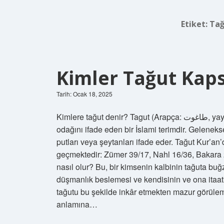
Etiket:
Tağ
Kimler Tağut Kap
Tarih: Ocak 18, 2025
Kimlere tağut denir? Tagut (Arapça: طاغوت‎, yaygın olarak: “çizgiyi aşmak”), Allah’tan başka bir ibadet
odağını ifade eden bir İslami terimdir. Gelenek
putları veya şeytanları ifade eder. Tağut Kur’an
geçmektedir: Zümer 39/17, Nahl 16/36, Bakara 2
nasıl olur? Bu, bir kimsenin kalbinin tağuta b
düşmanlık beslemesi ve kendisinin ve ona itaat
tağutu bu şekilde inkâr etmekten mazur görülem
anlamına…