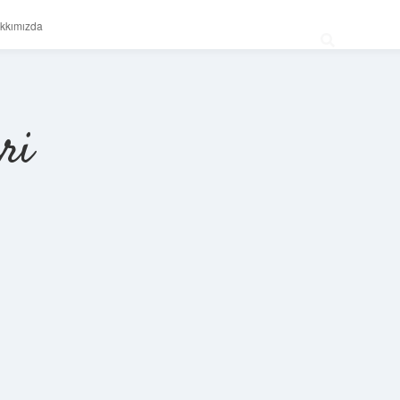
kkımızda
ri
Sidebar
betexper