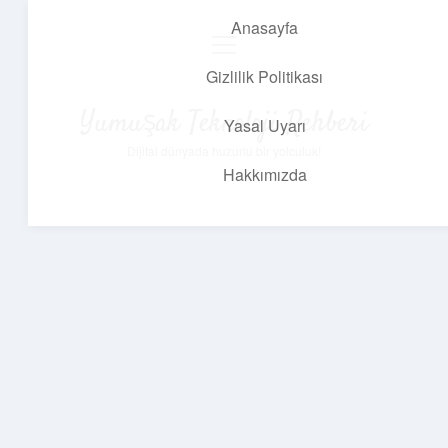
Anasayfa
menüyü
aç
Gizlilik Politikası
Yumuşak Teknoloji Rehberi
Yasal Uyarı
Dijital dünyada huzurlu bir yolculuk!
Hakkımızda