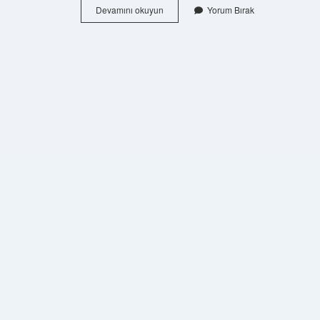
Yeni
Devamını okuyun
Yorum Bırak
Yasaya
Göre
Tarlaya
Ev
Yapılır
Mı