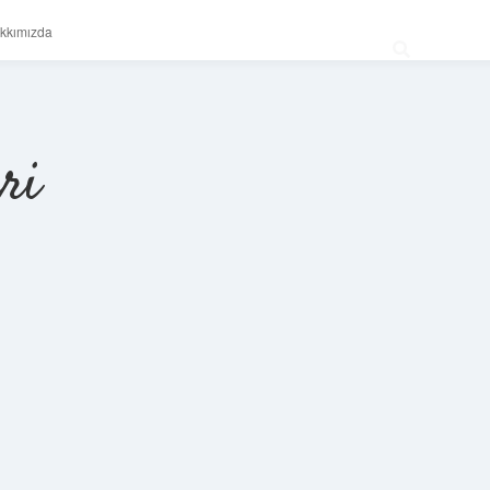
kkımızda
ri
Sidebar
betexper